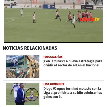
0
NOTICIAS
RELACIONADAS
seconds
of
1
FOTOGALERÍAS
minute,
¡Con láminas! La nueva estrategia para
30
dividir el sector de sol en el Nacional
seconds
LIGA HONDUBET
Diego Vázquez terminó molesto con la
Liga al prohibirle a su hijo celebrar los
goles con él