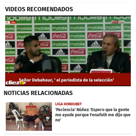
VIDEOS RECOMENDADOS
0
NOTICIAS
RELACIONADAS
seconds
of
45
LIGA HONDUBET
seconds
'Paciencia' Núñez: 'Espero que la gente
me ayude porque Fenafuth me dijo que
no'