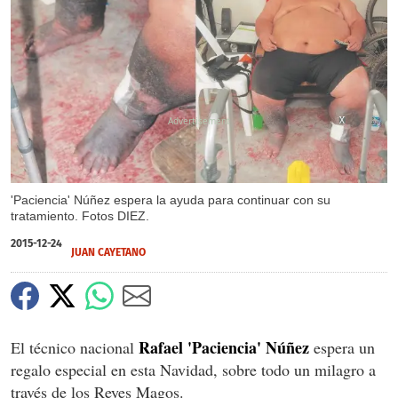
X
X
'Paciencia' Núñez espera la ayuda para continuar con su
tratamiento. Fotos DIEZ.
2015-12-24
JUAN CAYETANO
Rafael 'Paciencia' Núñez
El técnico nacional
espera un
regalo especial en esta Navidad, sobre todo un milagro a
través de los Reyes Magos.