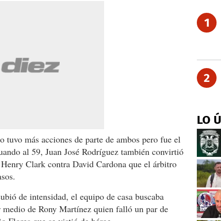
1
2
LO 
o tuvo más acciones de parte de ambos pero fue el
uando al 59, Juan José Rodríguez también convirtió
e Henry Clark contra David Cardona que el árbitro
asos.
ubió de intensidad, el equipo de casa buscaba
 medio de Rony Martínez quien falló un par de
o Flores que se vistió de héroe.