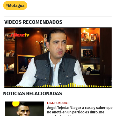
Motagua
VIDEOS RECOMENDADOS
0
NOTICIAS
RELACIONADAS
seconds
of
1
LIGA HONDUBET
minute,
Ángel Tejeda: 'Llegar a casa y saber que
33
no anoté en un partido es duro, me
seconds