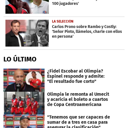
100 jugadores'
LA SELECCIÓN
Carlos Prono sobre Rambo y Costly:
'Señor Pinto, llámelos, charle con ellos
en persona'
LO ÚLTIMO
¿Fidel Escobar al Olimpia?
Espinel responde y admite:
"El resultado fue corto"
Olimpia le remonta al Umecit
y acaricia el boleto a cuartos
de Copa Centroamericana
"Tenemos que ser capaces de
sumar de a tres en casa para
asegurar la clasificación"