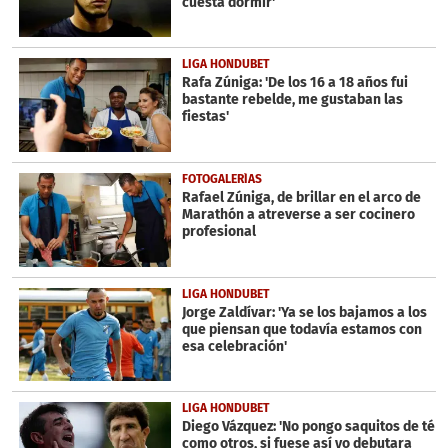
cuesta dormir'
LIGA HONDUBET
Rafa Zúniga: 'De los 16 a 18 años fui
bastante rebelde, me gustaban las
fiestas'
FOTOGALERÍAS
Rafael Zúniga, de brillar en el arco de
Marathón a atreverse a ser cocinero
profesional
LIGA HONDUBET
Jorge Zaldívar: 'Ya se los bajamos a los
que piensan que todavía estamos con
esa celebración'
LIGA HONDUBET
Diego Vázquez: 'No pongo saquitos de té
como otros, si fuese así yo debutara