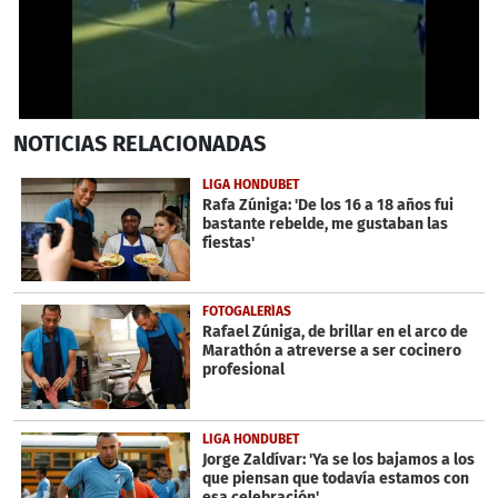
0
NOTICIAS
RELACIONADAS
seconds
of
37
LIGA HONDUBET
seconds
Rafa Zúniga: 'De los 16 a 18 años fui
bastante rebelde, me gustaban las
fiestas'
FOTOGALERÍAS
Rafael Zúniga, de brillar en el arco de
Marathón a atreverse a ser cocinero
profesional
LIGA HONDUBET
Jorge Zaldívar: 'Ya se los bajamos a los
que piensan que todavía estamos con
esa celebración'