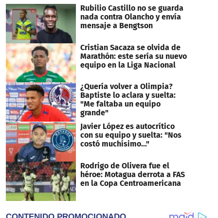
Rubilio Castillo no se guarda
nada contra Olancho y envía
mensaje a Bengtson
Cristian Sacaza se olvida de
Marathón: este sería su nuevo
equipo en la Liga Nacional
¿Quería volver a Olimpia?
Baptiste lo aclara y suelta:
"Me faltaba un equipo
grande"
Javier López es autocrítico
con su equipo y suelta: "Nos
costó muchísimo..."
Rodrigo de Olivera fue el
héroe: Motagua derrota a FAS
en la Copa Centroamericana