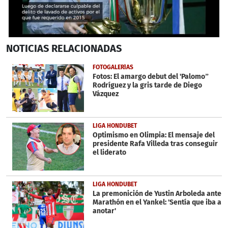
0
NOTICIAS
RELACIONADAS
seconds
of
1
FOTOGALERÍAS
minute,
Fotos: El amargo debut del 'Palomo”
25
Rodríguez y la gris tarde de Diego
seconds
Vázquez
LIGA HONDUBET
Optimismo en Olimpia: El mensaje del
presidente Rafa Villeda tras conseguir
el liderato
LIGA HONDUBET
La premonición de Yustin Arboleda ante
Marathón en el Yankel: 'Sentía que iba a
anotar'