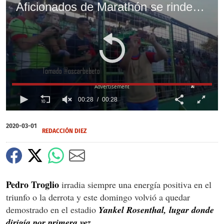
Aficionados de Marathón se rinden ante Pedro Troglio en el Yankel y le muestran admiración
X
X
00:28
00:28
0
of
2020-03-01
28
REDACCIÓN DIEZ
seconds
Pedro Troglio
irradia siempre una energía positiva en el
triunfo o la derrota y este domingo volvió a quedar
demostrado en el estadio
Yankel Rosenthal, lugar donde
dirigía por primera vez.