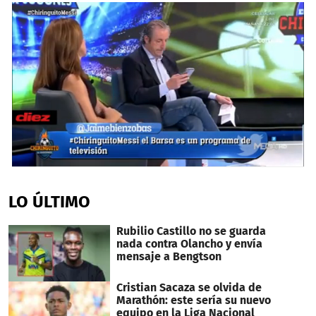
0
seconds
of
LO ÚLTIMO
1
minute,
8
Rubilio Castillo no se guarda
seconds
nada contra Olancho y envía
mensaje a Bengtson
Cristian Sacaza se olvida de
Marathón: este sería su nuevo
equipo en la Liga Nacional