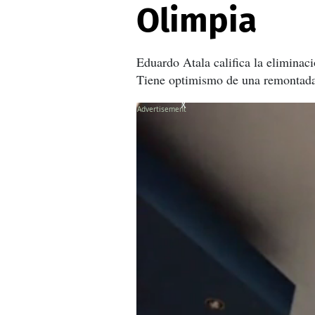
Olimpia
Eduardo Atala califica la elimina
Tiene optimismo de una remontada
X
X
X