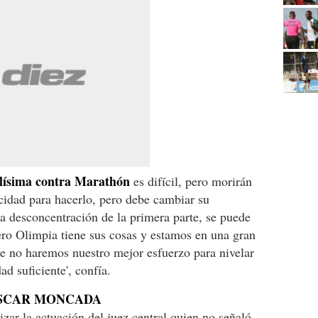
alísima contra Marathón
es difícil, pero morirán
acidad para hacerlo, pero debe cambiar su
a desconcentración de la primera parte, se puede
pero Olimpia tiene sus cosas y estamos en una gran
ue no haremos nuestro mejor esfuerzo para nivelar
dad suficiente', confía.
ÓSCAR MONCADA
zar la actuación del juez central quien no señaló