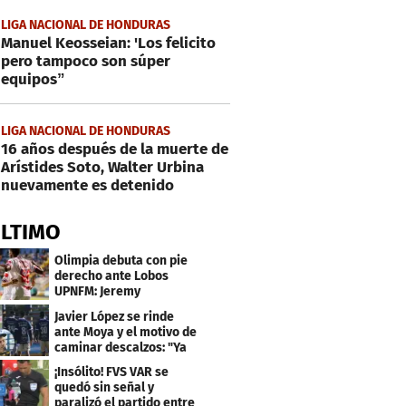
LIGA NACIONAL DE HONDURAS
Manuel Keosseian: 'Los felicito
pero tampoco son súper
equipos”
LIGA NACIONAL DE HONDURAS
16 años después de la muerte de
Arístides Soto, Walter Urbina
nuevamente es detenido
ÚLTIMO
Olimpia debuta con pie
derecho ante Lobos
UPNFM: Jeremy
Rodríguez fue el héroe
Javier López se rinde
ante Moya y el motivo de
caminar descalzos: "Ya
nos piden la 21"
¡Insólito! FVS VAR se
quedó sin señal y
paralizó el partido entre