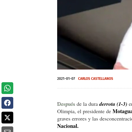
0
seconds
2021-01-07
CARLOS CASTELLANOS
of
0
seconds
Volume
0%
Después de la dura
derrota (1-3)
e
Motagua
Olimpia, el presidente de
graves errores y las desconcentrac
Nacional.