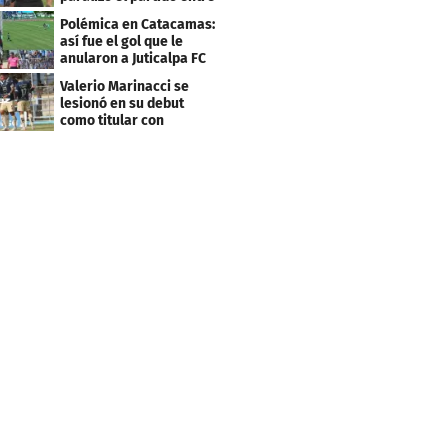
Estrella Roja-Olancho
Polémica en Catacamas:
así fue el gol que le
anularon a Juticalpa FC
ante Motagua
Valerio Marinacci se
lesionó en su debut
como titular con
Motagua: esto se sabe