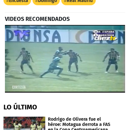
Encuesta
Domingo
Real Madrid
VIDEOS RECOMENDADOS
0
seconds
of
LO ÚLTIMO
1
minute,
3
Rodrigo de Olivera fue el
seconds
héroe: Motagua derrota a FAS
en la Copa Centroamericana