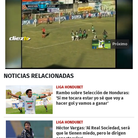
Próximo
0
NOTICIAS
RELACIONADAS
seconds
of
20
LIGA HONDUBET
seconds
Rambo sobre Selección de Honduras:
'Si me tocara estar yo sé que voy a
hacer gol y vamos a ganar'
LIGA HONDUBET
Héctor Vargas: 'Al Real Sociedad, será
que le tienen miedo, pero le dirigen