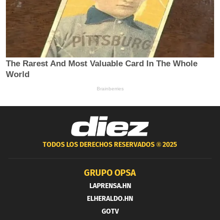
TODOS LOS DERECHOS RESERVADOS ®
2025
GRUPO OPSA
LAPRENSA.HN
ELHERALDO.HN
GOTV