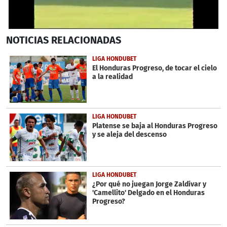
0
NOTICIAS
RELACIONADAS
seconds
of
27
LIGA HONDUBET
seconds
El Honduras Progreso, de tocar el cielo
a la realidad
LIGA HONDUBET
Platense se baja al Honduras Progreso
y se aleja del descenso
LIGA HONDUBET
¿Por qué no juegan Jorge Zaldívar y
'Camellito' Delgado en el Honduras
Progreso?