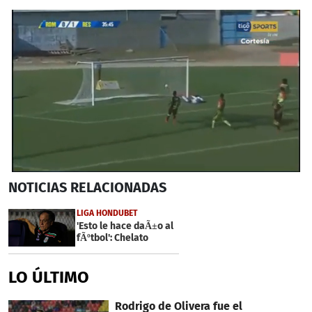
0
NOTICIAS
RELACIONADAS
seconds
of
1
LIGA HONDUBET
minute,
'Esto le hace daÃ±o al
55
fÃºtbol': Chelato
seconds
LO ÚLTIMO
Rodrigo de Olivera fue el