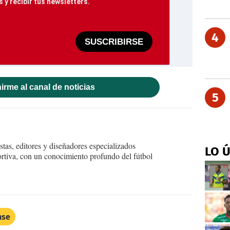
 y recibir tus newsletters.
4
SUSCRIBIRSE
irme al canal de noticias
5
tas, editores y diseñadores especializados
LO 
ortiva, con un conocimiento profundo del fútbol
nse