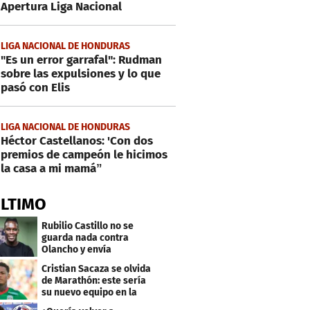
Apertura Liga Nacional
LIGA NACIONAL DE HONDURAS
"Es un error garrafal": Rudman
sobre las expulsiones y lo que
pasó con Elis
LIGA NACIONAL DE HONDURAS
Héctor Castellanos: 'Con dos
premios de campeón le hicimos
la casa a mi mamá”
ÚLTIMO
Rubilio Castillo no se
guarda nada contra
Olancho y envía
mensaje a Bengtson
Cristian Sacaza se olvida
de Marathón: este sería
su nuevo equipo en la
Liga Nacional