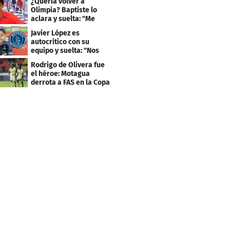
¿Quería volver a
Olimpia? Baptiste lo
aclara y suelta: "Me
faltaba un equipo
Javier López es
grande"
autocrítico con su
equipo y suelta: "Nos
costó muchísimo..."
Rodrigo de Olivera fue
el héroe: Motagua
derrota a FAS en la Copa
Centroamericana