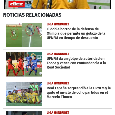
0
NOTICIAS
RELACIONADAS
seconds
of
6
LIGA HONDUBET
minutes,
El doble horror de la defensa de
52
Olimpia que permite un golazo de la
seconds
UPNFM en tiempo de descuento
LIGA HONDUBET
UPNFM da un golpe de autoridad en
Tocoa y vence con contundencia a la
Real Sociedad
LIGA HONDUBET
Real España sorprendió a la UPNFM y le
quitó el invicto de ocho partidos en el
Marcelo Tinoco
LIGA HONDUBET