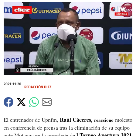
X
0
seconds
2021-11-20
of
REDACCIÓN DIEZ
0
seconds
Raúl Cáceres,
El entrenador de Upnfm,
molesto
reaccionó
en conferencia de prensa tras la eliminación de su equipo
l Torneo Apertura 2021
ante Motagua en la repechaje de