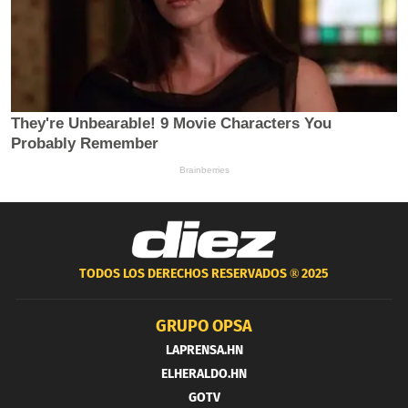
TODOS LOS DERECHOS RESERVADOS ®
2025
GRUPO OPSA
LAPRENSA.HN
ELHERALDO.HN
GOTV