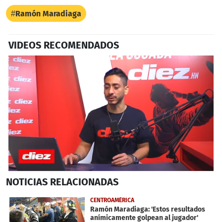
Ramón Maradiaga
VIDEOS RECOMENDADOS
0
NOTICIAS
RELACIONADAS
seconds
of
4
CENTROAMÉRICA
minutes,
Ramón Maradiaga: 'Estos resultados
51
anímicamente golpean al jugador'
seconds