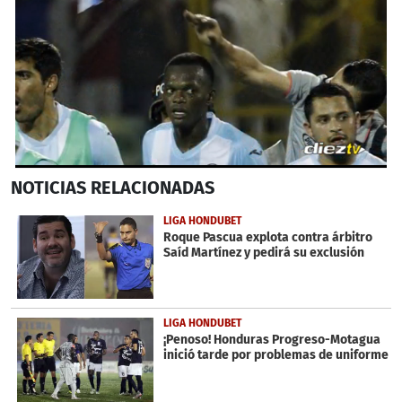
0
NOTICIAS
RELACIONADAS
seconds
of
50
LIGA HONDUBET
seconds
Roque Pascua explota contra árbitro
Saíd Martínez y pedirá su exclusión
LIGA HONDUBET
¡Penoso! Honduras Progreso-Motagua
inició tarde por problemas de uniforme