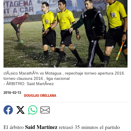
X
clÃ¡sico MarathÃ³n vs Motagua , repechaje torneo apertura 2016.
torneo clausura 2016 , liga nacional
- ÃRBITRO: Said MartÃ­nez
2016-02-13
DOUGLAS ORELLANA
Said Martínez
El árbitro
retrasó 35 minutos el partido