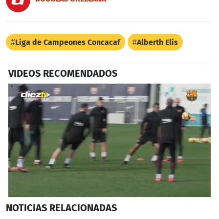
Liga de Campeones Concacaf
Alberth Elis
VIDEOS RECOMENDADOS
0
NOTICIAS
RELACIONADAS
seconds
of