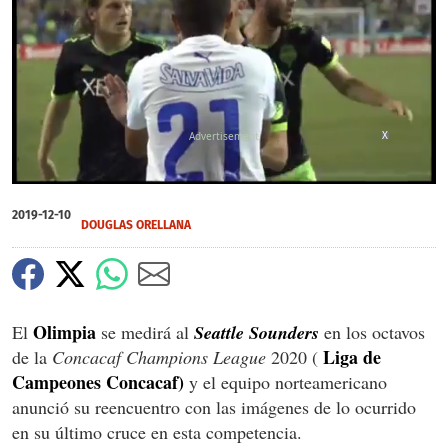
X
0
seconds
2019-12-10
of
DOUGLAS ORELLANA
0
seconds
Olimpia
El
se medirá al
Seattle Sounders
en los octavos
Liga de
de la
Concacaf Champions League
2020 (
Campeones Concacaf)
y el equipo norteamericano
anunció su reencuentro con las imágenes de lo ocurrido
en su último cruce en esta competencia.