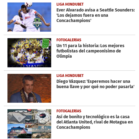
36
LIGA HONDUBET
seconds
Ever Alvarado avisa a Seattle Sounders:
'Los dejamos fuera en una
Concachampions'
FOTOGALERÍAS
Un 11 para la historia: Los mejores
futbolistas del campeonísimo de
Olimpia
LIGA HONDUBET
Diego Vázquez: 'Esperemos hacer una
buena llave y por qué no poder pasarla'
FOTOGALERÍAS
Así de bonito y tecnológico es la casa
del Atlanta United, rival de Motagua en
Concachampions