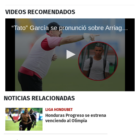
VIDEOS RECOMENDADOS
“Tato” García se pronunció sobre Arriaga y el triunfo ante Olimpia: “Se le ganó con autoridad al tricampeón"
0
NOTICIAS
RELACIONADAS
seconds
of
2
LIGA HONDUBET
minutes,
Honduras Progreso se estrena
15
venciendo al Olimpia
seconds