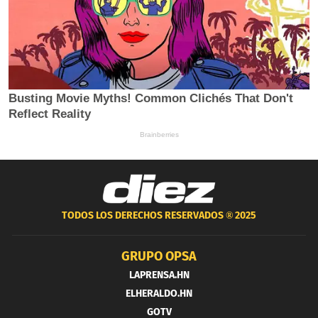
TODOS LOS DERECHOS RESERVADOS ®
2025
GRUPO OPSA
LAPRENSA.HN
ELHERALDO.HN
GOTV