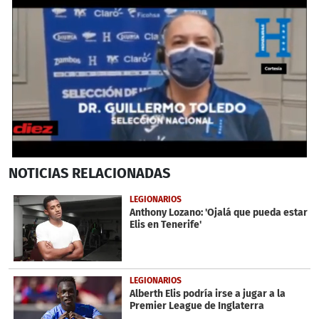
0
NOTICIAS
RELACIONADAS
seconds
of
2
LEGIONARIOS
minutes,
Anthony Lozano: 'Ojalá que pueda estar
5
Elis en Tenerife'
seconds
LEGIONARIOS
Alberth Elis podría irse a jugar a la
Premier League de Inglaterra