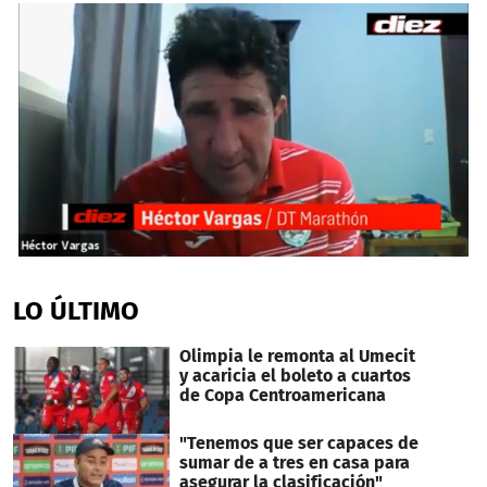
0
seconds
of
LO ÚLTIMO
2
minutes,
58
Olimpia le remonta al Umecit
seconds
y acaricia el boleto a cuartos
de Copa Centroamericana
"Tenemos que ser capaces de
sumar de a tres en casa para
asegurar la clasificación"