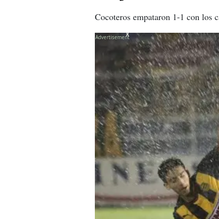
Cocoteros empataron 1-1 con los ca
X
X