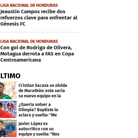
LIGA NACIONAL DE HONDURAS
Jeaustin Campos recibe dos
refuerzos clave para enfrentar al
Génesis FC
LIGA NACIONAL DE HONDURAS
Con gol de Rodrigo de Olivera,
Motagua derrota a FAS en Copa
Centroamericana
ÚLTIMO
Cristian Sacaza se olvida
de Marathón: este sería
su nuevo equipo en la
Liga Nacional
¿Quería volver a
Olimpia? Baptiste lo
aclara y suelta: "Me
faltaba un equipo
Javier López es
grande"
autocrítico con su
equipo y suelta: "Nos