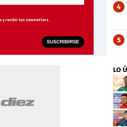
4
 y recibir tus newsletters.
5
SUSCRIBIRSE
LO 