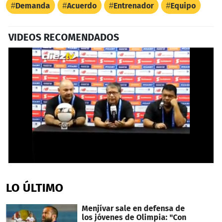
Demanda
Acuerdo
Entrenador
Equipo
VIDEOS RECOMENDADOS
0
seconds
of
LO ÚLTIMO
2
minutes,
11
Menjívar sale en defensa de
seconds
los jóvenes de Olimpia: "Con