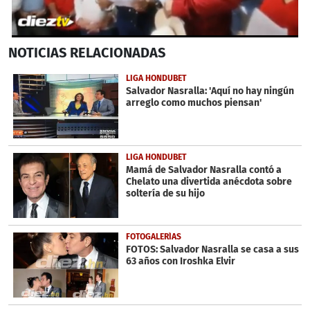
0
NOTICIAS
RELACIONADAS
seconds
of
59
LIGA HONDUBET
seconds
Salvador Nasralla: 'Aquí no hay ningún
arreglo como muchos piensan'
LIGA HONDUBET
Mamá de Salvador Nasralla contó a
Chelato una divertida anécdota sobre
soltería de su hijo
FOTOGALERÍAS
FOTOS: Salvador Nasralla se casa a sus
63 años con Iroshka Elvir