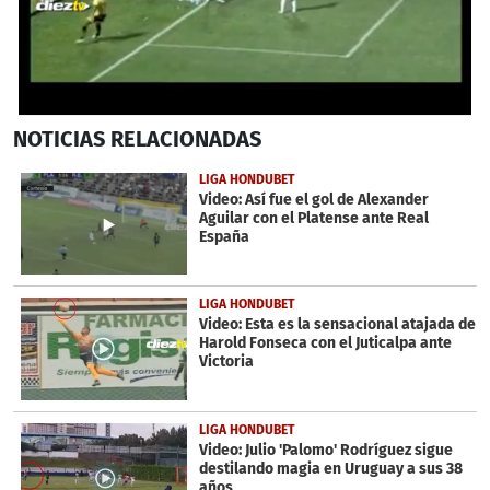
0
NOTICIAS
RELACIONADAS
seconds
of
32
LIGA HONDUBET
seconds
Video: Así fue el gol de Alexander
Aguilar con el Platense ante Real
España
LIGA HONDUBET
Video: Esta es la sensacional atajada de
Harold Fonseca con el Juticalpa ante
Victoria
LIGA HONDUBET
Video: Julio 'Palomo' Rodríguez sigue
destilando magia en Uruguay a sus 38
años