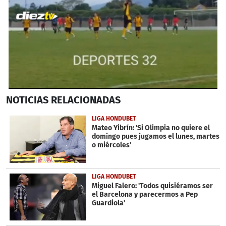
0
NOTICIAS
RELACIONADAS
seconds
of
50
LIGA HONDUBET
seconds
Mateo Yibrín: 'Si Olimpia no quiere el
domingo pues jugamos el lunes, martes
o miércoles'
LIGA HONDUBET
Miguel Falero: 'Todos quisiéramos ser
el Barcelona y parecermos a Pep
Guardiola'