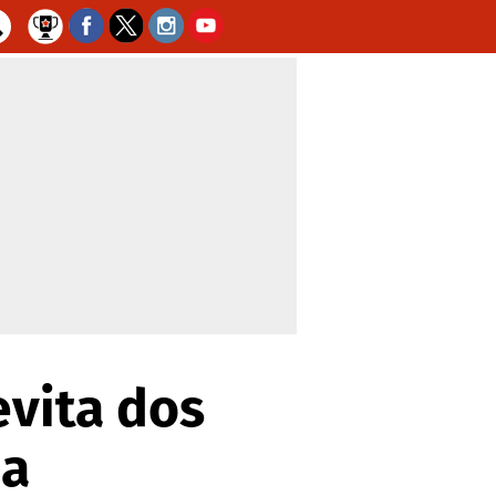
evita dos
ua