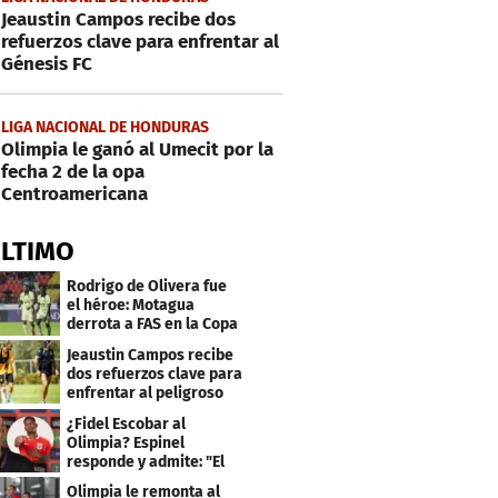
Jeaustin Campos recibe dos
refuerzos clave para enfrentar al
Génesis FC
LIGA NACIONAL DE HONDURAS
Olimpia le ganó al Umecit por la
fecha 2 de la opa
Centroamericana
ÚLTIMO
Rodrigo de Olivera fue
el héroe: Motagua
derrota a FAS en la Copa
Centroamericana
Jeaustin Campos recibe
dos refuerzos clave para
enfrentar al peligroso
Génesis FC
¿Fidel Escobar al
Olimpia? Espinel
responde y admite: "El
resultado fue corto"
Olimpia le remonta al