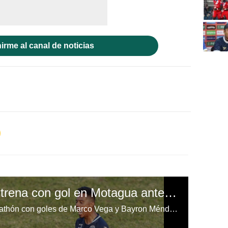
irme al canal de noticias
Bayron Méndez se estrena con gol en Motagua ante Marathón
¡Motagua está venciendo al Marathón con goles de Marco Vega y Bayron Méndez!