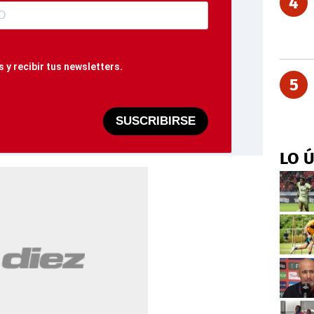
4
 y recibir tus newsletters.
5
SUSCRIBIRSE
LO 