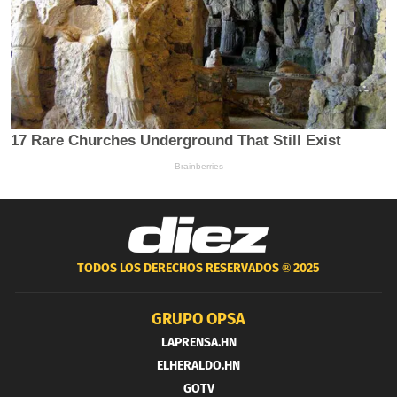
TODOS LOS DERECHOS RESERVADOS ®
2025
GRUPO OPSA
LAPRENSA.HN
ELHERALDO.HN
GOTV