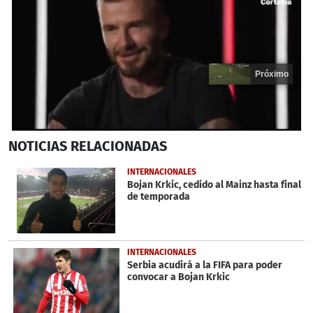
Próximo
0
NOTICIAS
RELACIONADAS
seconds
of
20
INTERNACIONALES
seconds
Bojan Krkic, cedido al Mainz hasta final
de temporada
INTERNACIONALES
Serbia acudirá a la FIFA para poder
convocar a Bojan Krkic