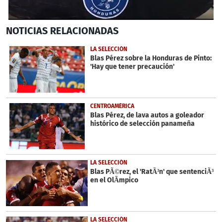
0
NOTICIAS
RELACIONADAS
seconds
of
1
LA SELECCIÓN
minute,
Blas Pérez sobre la Honduras de Pinto:
4
'Hay que tener precaución'
seconds
CENTROAMÉRICA
Blas Pérez, de lava autos a goleador
histórico de selección panameña
LA SELECCIÓN
Blas PÃ©rez, el 'RatÃ³n' que sentenciÃ³
en el OlÃ­mpico
LA SELECCIÓN