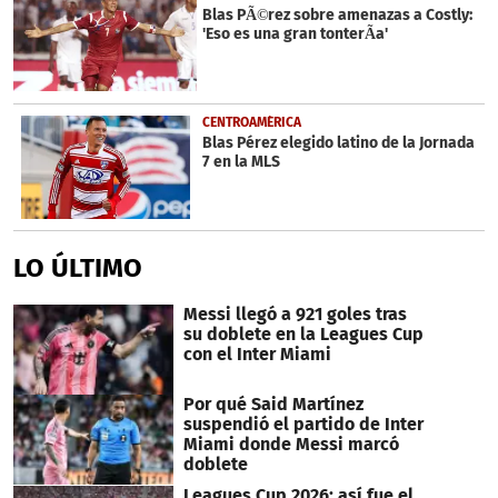
Blas PÃ©rez sobre amenazas a Costly:
'Eso es una gran tonterÃ­a'
CENTROAMÉRICA
Blas Pérez elegido latino de la Jornada
7 en la MLS
LO ÚLTIMO
Messi llegó a 921 goles tras
su doblete en la Leagues Cup
con el Inter Miami
Por qué Said Martínez
suspendió el partido de Inter
Miami donde Messi marcó
doblete
Leagues Cup 2026: así fue el