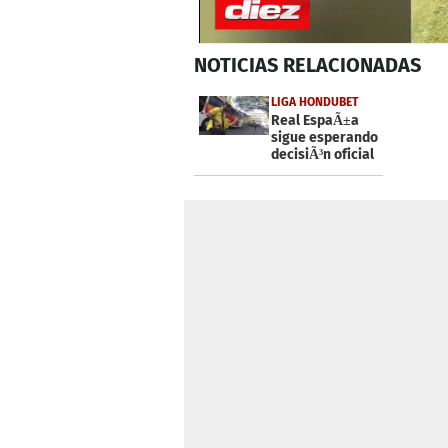
0
NOTICIAS
RELACIONADAS
seconds
of
1
LIGA HONDUBET
minute,
Real EspaÃ±a
40
sigue esperando
seconds
Volume
decisiÃ³n oficial
0%
de la Liga