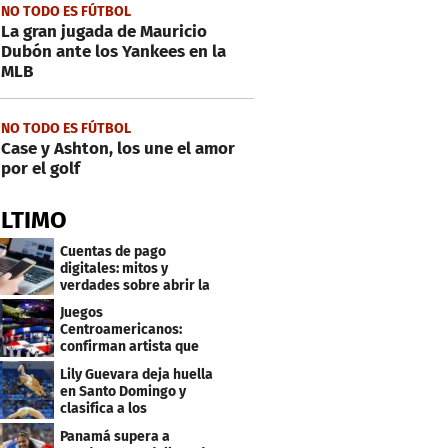
NO TODO ES FÚTBOL
La gran jugada de Mauricio
Dubón ante los Yankees en la
MLB
NO TODO ES FÚTBOL
Case y Ashton, los une el amor
por el golf
ÚLTIMO
Cuentas de pago
digitales: mitos y
verdades sobre abrir la
tuya y entrar
Juegos
Centroamericanos:
confirman artista que
cantará en la ceremonia
Lily Guevara deja huella
de clausura
en Santo Domingo y
clasifica a los
Panamericanos de Lima
Panamá supera a
2027