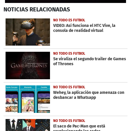
0
NOTICIAS
RELACIONADAS
seconds
of
1
NO TODO ES FUTBOL
minute,
VIDEO: Así funciona el HTC Vive, la
9
consola de realidad virtual
seconds
NO TODO ES FUTBOL
Se viraliza el segundo trailer de Games
of Thrones
NO TODO ES FUTBOL
Wehey, la aplicación que amenaza con
desbancar a Whatsapp
NO TODO ES FUTBOL
El saco de Pac-Man que está