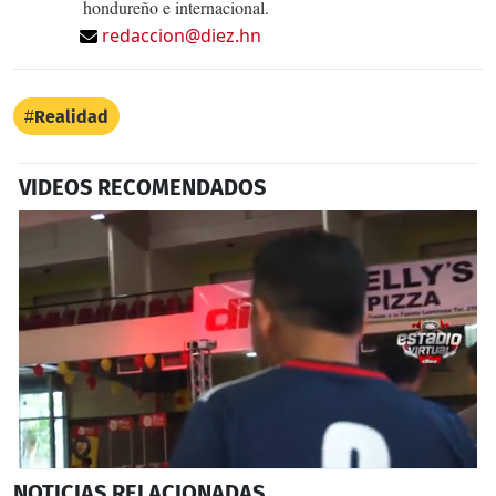
hondureño e internacional.
redaccion@diez.hn
Realidad
VIDEOS RECOMENDADOS
0
NOTICIAS
RELACIONADAS
seconds