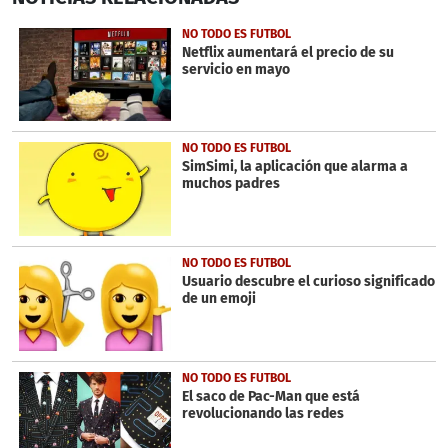
of
3
NO TODO ES FUTBOL
minutes,
Netflix aumentará el precio de su
27
servicio en mayo
seconds
NO TODO ES FUTBOL
SimSimi, la aplicación que alarma a
muchos padres
NO TODO ES FUTBOL
Usuario descubre el curioso significado
de un emoji
NO TODO ES FUTBOL
El saco de Pac-Man que está
revolucionando las redes