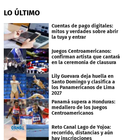
seconds
of
LO ÚLTIMO
40
seconds
Cuentas de pago digitales:
mitos y verdades sobre abrir
la tuya y entrar
Juegos Centroamericanos:
confirman artista que cantará
en la ceremonia de clausura
Lily Guevara deja huella en
Santo Domingo y clasifica a
los Panamericanos de Lima
2027
Panamá supera a Honduras:
medallero de los Juegos
Centroamericanos
Reto Canal Lago de Yojoa:
recorrido, distancias y aún
hay inscripciones