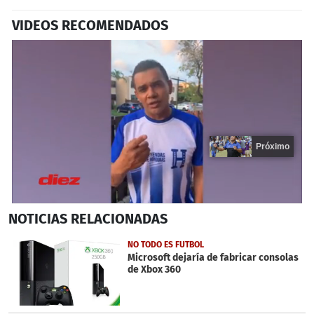
VIDEOS RECOMENDADOS
Próximo
0
NOTICIAS
RELACIONADAS
seconds
of
15
NO TODO ES FUTBOL
seconds
Microsoft dejaría de fabricar consolas
de Xbox 360