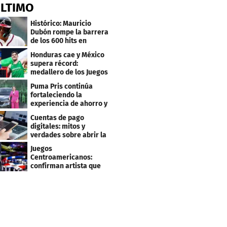
ÚLTIMO
Histórico: Mauricio
Dubón rompe la barrera
de los 600 hits en
Grandes Ligas
Honduras cae y México
supera récord:
medallero de los Juegos
Centroamericanos
Puma Pris continúa
fortaleciendo la
experiencia de ahorro y
beneficios para sus
Cuentas de pago
clientes
digitales: mitos y
verdades sobre abrir la
tuya y entrar
Juegos
Centroamericanos:
confirman artista que
cantará en la ceremonia
de clausura