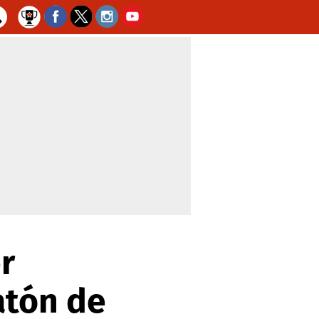
r
atón de