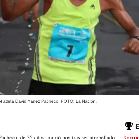
 el atleta David Yáñez Pacheco. FOTO: La Nación.
acheco, de 35 años, murió hoy tras ser atropellado
$TITU