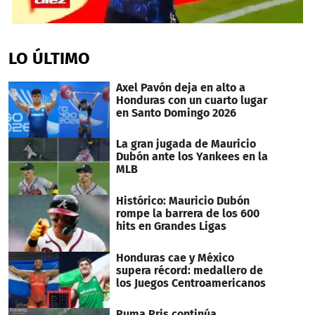
0
seconds
of
LO ÚLTIMO
44
seconds
Axel Pavón deja en alto a
Honduras con un cuarto lugar
en Santo Domingo 2026
La gran jugada de Mauricio
Dubón ante los Yankees en la
MLB
Histórico: Mauricio Dubón
rompe la barrera de los 600
hits en Grandes Ligas
Honduras cae y México
supera récord: medallero de
los Juegos Centroamericanos
Puma Pris continúa