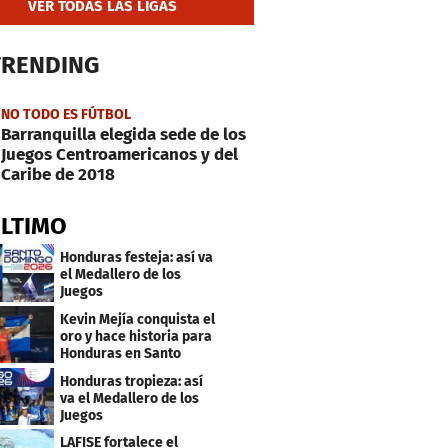
VER TODAS LAS LIGAS
TRENDING
NO TODO ES FÚTBOL
Barranquilla elegida sede de los
Juegos Centroamericanos y del
Caribe de 2018
ÚLTIMO
Honduras festeja: así va
el Medallero de los
Juegos
Centroamericanos y
Kevin Mejía conquista el
Caribe 2026
oro y hace historia para
Honduras en Santo
Domingo 2026
Honduras tropieza: así
va el Medallero de los
Juegos
Centroamericanos y
LAFISE fortalece el