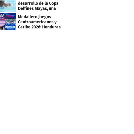
Caribe 2026
desarrollo de la Copa
Delfines Mayas, una
fiesta para la natación
Medallero Juegos
Centroamericanos y
Caribe 2026: Honduras
escala puestos