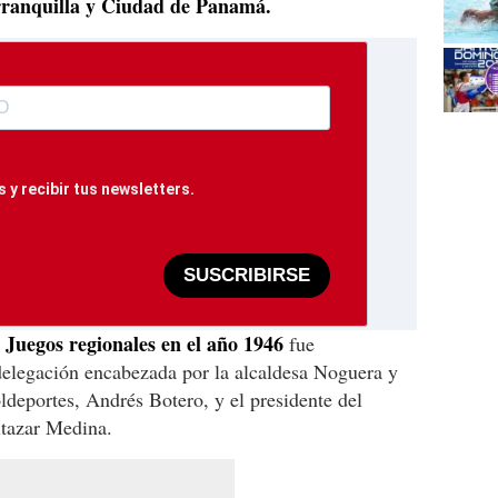
arranquilla y Ciudad de Panamá.
 y recibir tus newsletters.
SUSCRIBIRSE
 Juegos regionales en el año 1946
fue
delegación encabezada por la alcaldesa Noguera y
ldeportes, Andrés Botero, y el presidente del
tazar Medina.