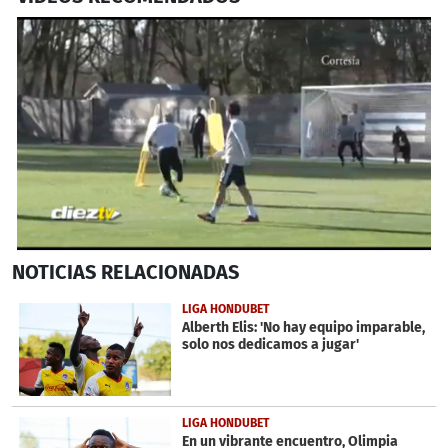
1
NOTICIAS
RELACIONADAS
second
of
54
LIGA HONDUBET
seconds
Alberth Elis: 'No hay equipo imparable,
solo nos dedicamos a jugar'
LIGA HONDUBET
En un vibrante encuentro, Olimpia