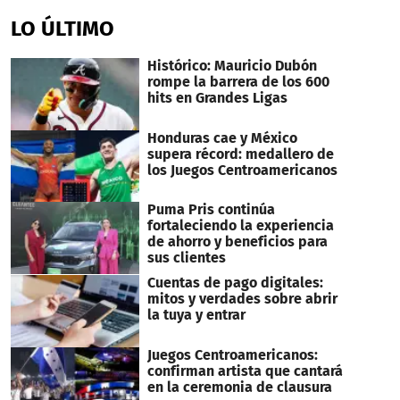
seconds
of
LO ÚLTIMO
19
seconds
Histórico: Mauricio Dubón
rompe la barrera de los 600
hits en Grandes Ligas
Honduras cae y México
supera récord: medallero de
los Juegos Centroamericanos
Puma Pris continúa
fortaleciendo la experiencia
de ahorro y beneficios para
sus clientes
Cuentas de pago digitales:
mitos y verdades sobre abrir
la tuya y entrar
Juegos Centroamericanos:
confirman artista que cantará
en la ceremonia de clausura