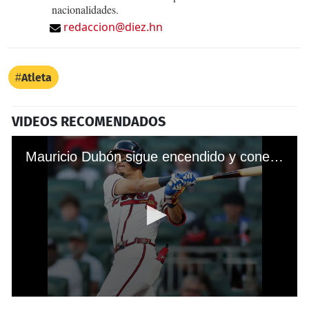
nacionalidades.
redaccion@diez.hn
Atleta
VIDEOS RECOMENDADOS
Mauricio Dubón sigue encendido y conecta triple en triunfo de los Bravos sobre Phillies
0