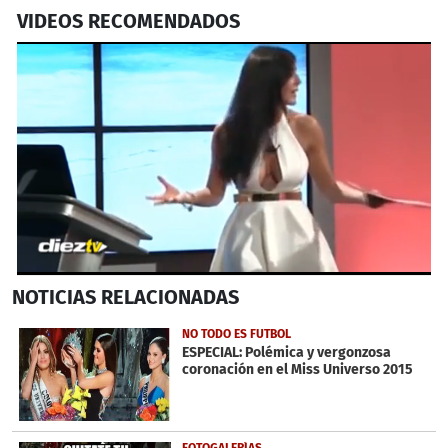
VIDEOS RECOMENDADOS
0
NOTICIAS
RELACIONADAS
seconds
of
25
NO TODO ES FUTBOL
seconds
ESPECIAL: Polémica y vergonzosa
coronación en el Miss Universo 2015