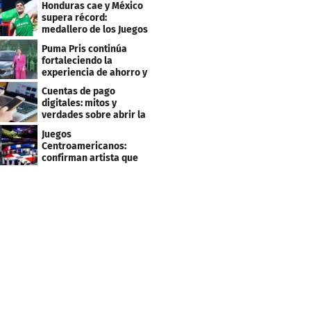
Honduras cae y México
supera récord:
medallero de los Juegos
Centroamericanos
Puma Pris continúa
fortaleciendo la
experiencia de ahorro y
beneficios para sus
Cuentas de pago
clientes
digitales: mitos y
verdades sobre abrir la
tuya y entrar
Juegos
Centroamericanos:
confirman artista que
cantará en la ceremonia
de clausura