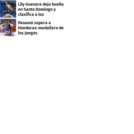
cantará en la ceremonia
Lily Guevara deja huella
de clausura
en Santo Domingo y
clasifica a los
Panamericanos de Lima
Panamá supera a
2027
Honduras: medallero de
los Juegos
Centroamericanos