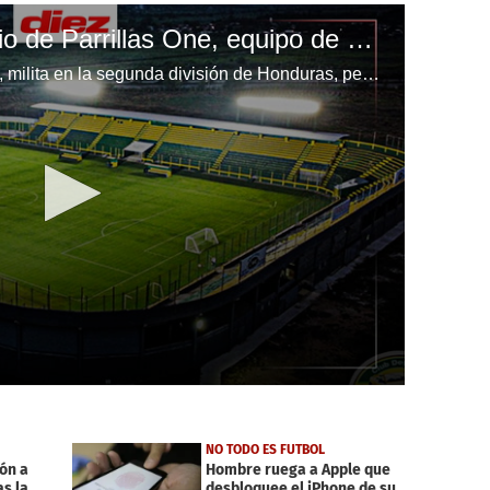
El espectacular estadio de Parrillas One, equipo de segunda división
El club de La Lima, Parillas One, milita en la segunda división de Honduras, pero su estadio es un lujo total. Los Parrilleros son un digno ejemplo
NO TODO ES FUTBOL
ón a
Hombre ruega a Apple que
as la
desbloquee el iPhone de su