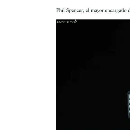
Phil Spencer, el mayor encargado d
X