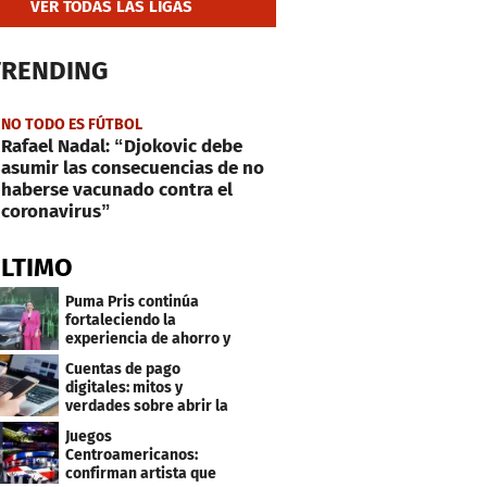
VER TODAS LAS LIGAS
TRENDING
NO TODO ES FÚTBOL
Rafael Nadal: “Djokovic debe
asumir las consecuencias de no
haberse vacunado contra el
coronavirus”
ÚLTIMO
Puma Pris continúa
fortaleciendo la
experiencia de ahorro y
beneficios para sus
Cuentas de pago
clientes
digitales: mitos y
verdades sobre abrir la
tuya y entrar
Juegos
Centroamericanos:
confirman artista que