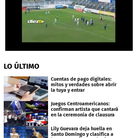
0
seconds
of
LO ÚLTIMO
1
minute,
13
Cuentas de pago digitales:
seconds
mitos y verdades sobre abrir
la tuya y entrar
Juegos Centroamericanos:
confirman artista que cantará
en la ceremonia de clausura
Lily Guevara deja huella en
Santo Domingo y clasifica a