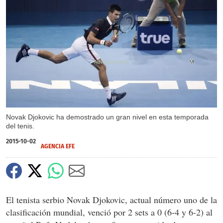
X
X
Novak Djokovic ha demostrado un gran nivel en esta temporada
del tenis.
2015-10-02
AGENCIA EFE
El tenista serbio Novak Djokovic, actual número uno de la
clasificación mundial, venció por 2 sets a 0 (6-4 y 6-2) al