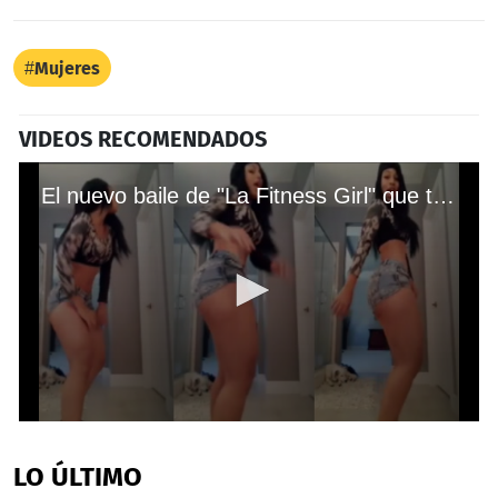
Mujeres
VIDEOS RECOMENDADOS
El nuevo baile de "La Fitness Girl" que te subirá la temperatura
0
seconds
of
LO ÚLTIMO
58