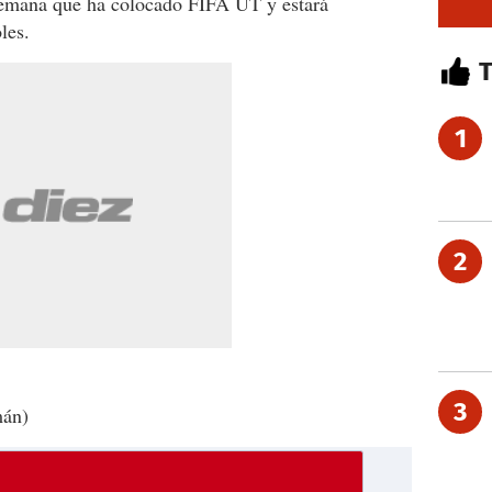
semana que ha colocado FIFA UT y estará
les.
1
2
3
mán)