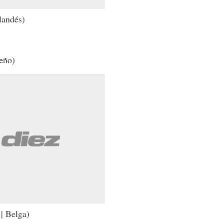
landés)
eño)
| Belga)