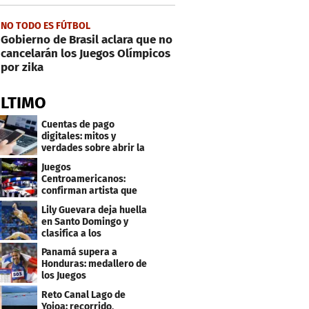
NO TODO ES FÚTBOL
Gobierno de Brasil aclara que no
cancelarán los Juegos Olímpicos
por zika
ÚLTIMO
Cuentas de pago
digitales: mitos y
verdades sobre abrir la
tuya y entrar
Juegos
Centroamericanos:
confirman artista que
cantará en la ceremonia
Lily Guevara deja huella
de clausura
en Santo Domingo y
clasifica a los
Panamericanos de Lima
Panamá supera a
2027
Honduras: medallero de
los Juegos
Centroamericanos
Reto Canal Lago de
Yojoa: recorrido,