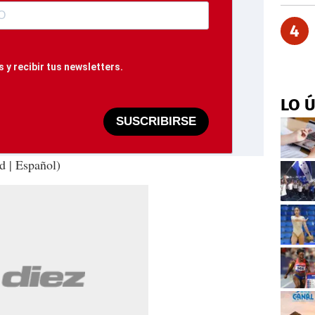
4
 y recibir tus newsletters.
LO 
SUSCRIBIRSE
d | Español)