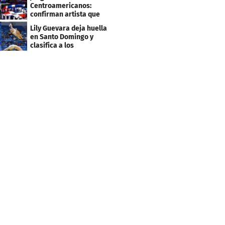
Centroamericanos:
confirman artista que
cantará en la ceremonia
Lily Guevara deja huella
de clausura
en Santo Domingo y
clasifica a los
Panamericanos de Lima
2027