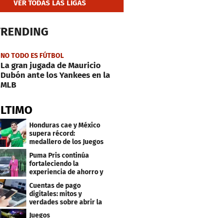
VER TODAS LAS LIGAS
TRENDING
NO TODO ES FÚTBOL
La gran jugada de Mauricio
Dubón ante los Yankees en la
MLB
ÚLTIMO
Honduras cae y México
supera récord:
medallero de los Juegos
Centroamericanos
Puma Pris continúa
fortaleciendo la
experiencia de ahorro y
beneficios para sus
Cuentas de pago
clientes
digitales: mitos y
verdades sobre abrir la
tuya y entrar
Juegos