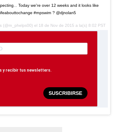
cting... Today we're over 12 weeks and it looks like
#lifeabouttochange #mpswim ? @djnolan5
ps (@m_phelps00) el 18 de Nov de 2015 a la(s) 8:02 PST
 y recibir tus newsletters.
SUSCRIBIRSE