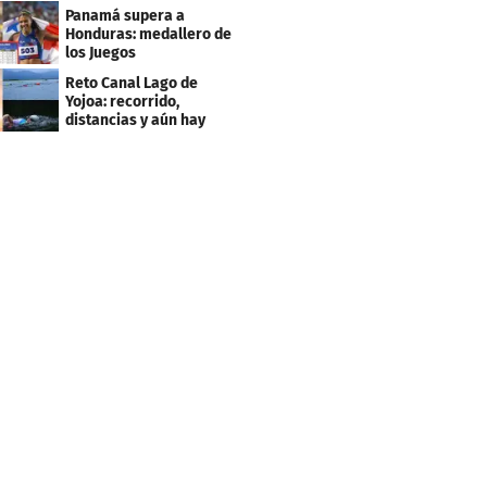
Panamericanos de Lima
Panamá supera a
2027
Honduras: medallero de
los Juegos
Centroamericanos
Reto Canal Lago de
Yojoa: recorrido,
distancias y aún hay
inscripciones