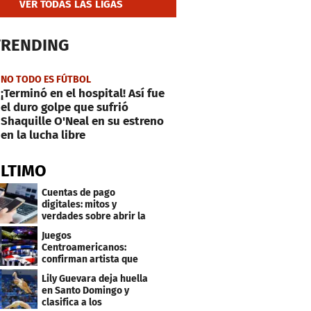
VER TODAS LAS LIGAS
TRENDING
NO TODO ES FÚTBOL
¡Terminó en el hospital! Así fue
el duro golpe que sufrió
Shaquille O'Neal en su estreno
en la lucha libre
ÚLTIMO
Cuentas de pago
digitales: mitos y
verdades sobre abrir la
tuya y entrar
Juegos
Centroamericanos:
confirman artista que
cantará en la ceremonia
Lily Guevara deja huella
de clausura
en Santo Domingo y
clasifica a los