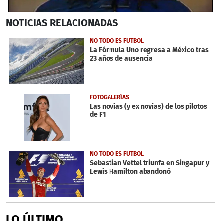
0
NOTICIAS
RELACIONADAS
seconds
of
2
NO TODO ES FUTBOL
minutes,
La Fórmula Uno regresa a México tras
7
23 años de ausencia
seconds
FOTOGALERÍAS
Las novias (y ex novias) de los pilotos
de F1
NO TODO ES FUTBOL
Sebastian Vettel triunfa en Singapur y
Lewis Hamilton abandonó
LO ÚLTIMO