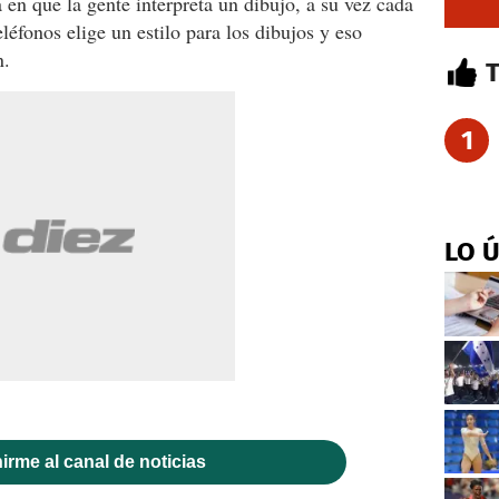
 en que la gente interpreta un dibujo, a su vez cada
eléfonos elige un estilo para los dibujos y eso
n.
1
LO 
irme al canal de noticias