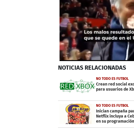
0
NOTICIAS
RELACIONADAS
seconds
of
42
NO TODO ES FUTBOL
seconds
Volume
Crean red social ex
0%
para usuarios de X
NO TODO ES FUTBOL
Inician campaña pa
Netflix incluya a Ceb
en su programació