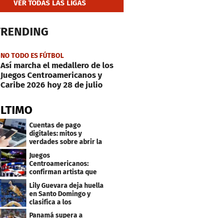
VER TODAS LAS LIGAS
TRENDING
NO TODO ES FÚTBOL
Así marcha el medallero de los
Juegos Centroamericanos y
Caribe 2026 hoy 28 de julio
ÚLTIMO
Cuentas de pago
digitales: mitos y
verdades sobre abrir la
tuya y entrar
Juegos
Centroamericanos:
confirman artista que
cantará en la ceremonia
Lily Guevara deja huella
de clausura
en Santo Domingo y
clasifica a los
Panamericanos de Lima
Panamá supera a