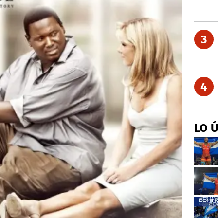
3
4
LO 