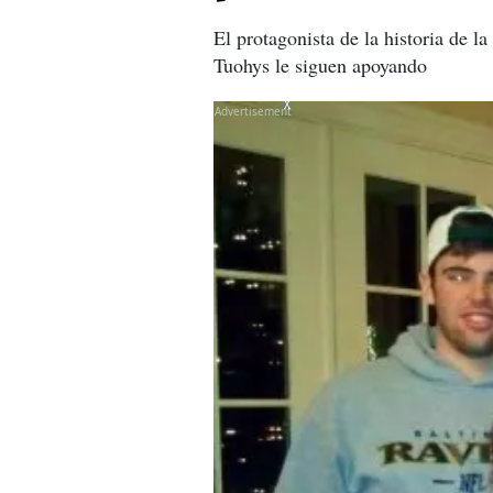
El protagonista de la historia de l
Tuohys le siguen apoyando
X
X
X