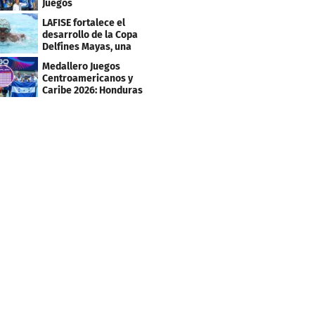
Juegos
Centroamericanos y
LAFISE fortalece el
Caribe 2026
desarrollo de la Copa
Delfines Mayas, una
fiesta para la natación
Medallero Juegos
Centroamericanos y
Caribe 2026: Honduras
escala puestos