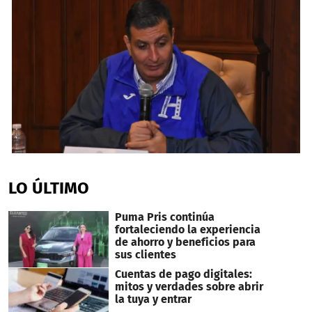
0
seconds
of
LO ÚLTIMO
2
minutes,
31
Puma Pris continúa
seconds
fortaleciendo la experiencia
de ahorro y beneficios para
sus clientes
Cuentas de pago digitales:
mitos y verdades sobre abrir
la tuya y entrar